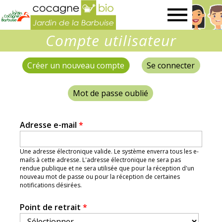
Jardin
Compte utilisateur
de
Créer un nouveau compte
(onglet actif)
Se connecter
Onglets
la
principaux
Mot de passe oublié
Barbuise
Adresse e-mail
*
Une adresse électronique valide. Le système enverra tous les e-
mails à cette adresse. L'adresse électronique ne sera pas
rendue publique et ne sera utilisée que pour la réception d'un
nouveau mot de passe ou pour la réception de certaines
notifications désirées.
Point de retrait
*