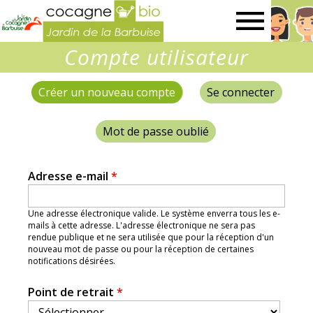
Jardin
Compte utilisateur
de
Créer un nouveau compte
(onglet actif)
Se connecter
Onglets
la
principaux
Mot de passe oublié
Barbuise
Adresse e-mail
*
Une adresse électronique valide. Le système enverra tous les e-
mails à cette adresse. L'adresse électronique ne sera pas
rendue publique et ne sera utilisée que pour la réception d'un
nouveau mot de passe ou pour la réception de certaines
notifications désirées.
Point de retrait
*